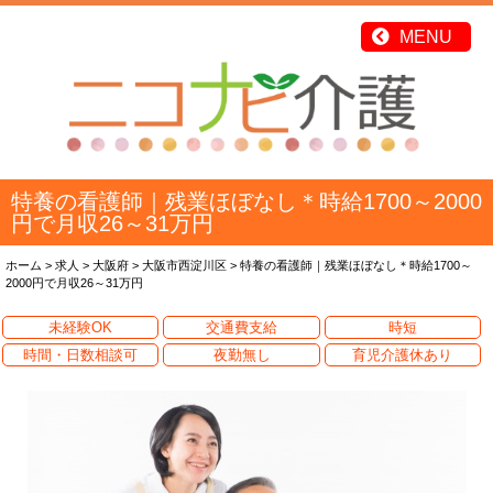
特養の看護師｜残業ほぼなし＊時給1700～2000
円で月収26～31万円
ホーム
>
求人
>
大阪府
>
大阪市西淀川区
>
特養の看護師｜残業ほぼなし＊時給1700～
2000円で月収26～31万円
未経験OK
交通費支給
時短
時間・日数相談可
夜勤無し
育児介護休あり