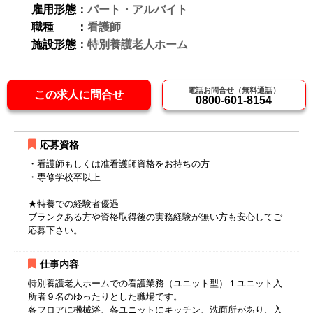
雇用形態：
パート・アルバイト
職種 ：
看護師
施設形態：
特別養護老人ホーム
電話お問合せ（無料通話）
この求人に問合せ
0800-601-8154
応募資格
・看護師もしくは准看護師資格をお持ちの方
・専修学校卒以上
★特養での経験者優遇
ブランクある方や資格取得後の実務経験が無い方も安心してご
応募下さい。
仕事内容
特別養護老人ホームでの看護業務（ユニット型）１ユニット入
所者９名のゆったりとした職場です。
各フロアに機械浴、各ユニットにキッチン、洗面所があり、入