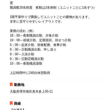
度
職員数20名程度 夜勤は2名体制（ユニットごとに1名ずつ）
1階平屋作りで隣接してユニットごとの建物があります。
非常に見守りやすいレイアウトです。
業務の流れ（例）
18：00～夜勤職員出勤、夕食介助
19：00～就寝介助、定期巡回、排せつ介助
5：00～起床介助、朝食配膳、食事介助
8：30～日勤職員出勤、申し送り
9：00～入浴介助
9：30～日勤②職員出勤
10：00～夜勤職員退勤
上記時間中に240分休憩取得
勤務地
大阪府堺市南区美木多上55-11
路線