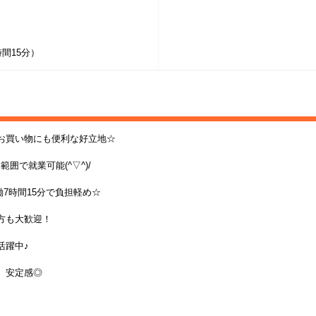
時間15分）
お買い物にも便利な好立地☆
囲で就業可能(^▽^)/
働7時間15分で負担軽め☆
方も大歓迎！
活躍中♪
、安定感◎