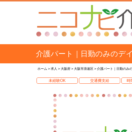
介護パート｜日勤のみのデ
ホーム
>
求人
>
大阪府
>
大阪市浪速区
>
介護パート｜日勤のみ
未経験OK
交通費支給
時