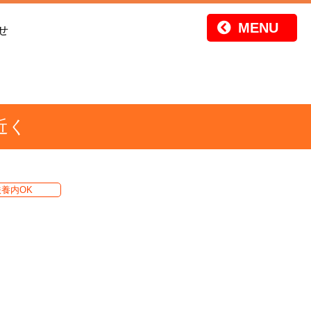
せ
近く
扶養内OK