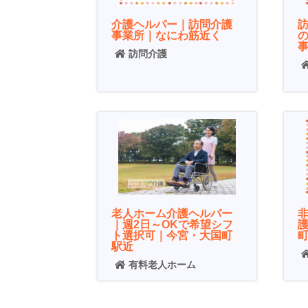
介護ヘルパー｜訪問介護
事業所｜なにわ筋近く
訪問介護
老人ホーム介護ヘルパー
｜週2日～OKで希望シフ
ト選択可｜今宮・大国町
駅近
有料老人ホーム