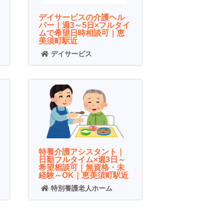
デイサービスの介護ヘル
パー｜週3～5日×フルタイ
ムで希望日時相談可｜恵
美須町駅近
デイサービス
特養介護アシスタント｜
日勤フルタイム×週3日～
希望相談可｜無資格・未
経験～OK｜恵美須町駅近
特別養護老人ホーム