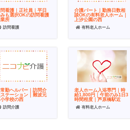
訪問看護｜正社員｜平日
介護パート｜勤務日数相
のみも選択OKの訪問看護
談OKの有料老人ホーム｜
事業所
上汐公園の西
訪問看護
有料老人ホーム
非常勤ヘルパー｜訪問介
老人ホーム入浴専門｜時
護ステーション｜難波元
給1,800円｜午前のみ1日3
町小学校の西
時間程度｜芦原橋駅近
訪問介護
有料老人ホーム