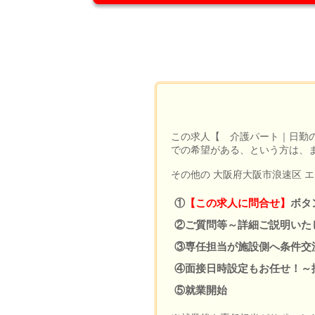
この求人【 介護パート｜日勤
での希望がある、という方は、
その他の 大阪府大阪市浪速区 
①
【この求人に問合せ】
ボタ
②ご質問等～詳細ご説明いた
③専任担当が施設側へ条件交
④面接日時設定もお任せ！～
⑤就業開始