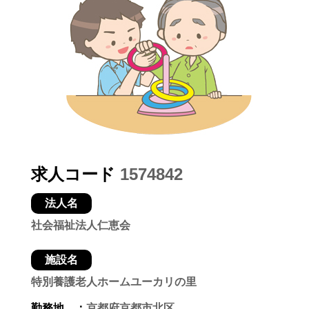
求人コード
1574842
法人名
社会福祉法人仁恵会
施設名
特別養護老人ホームユーカリの里
勤務地 ：
京都府京都市北区