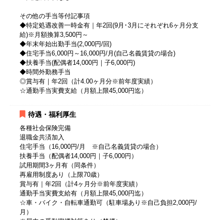
その他の手当等付記事項
◆特定処遇改善一時金有｜年2回(9月･3月にそれぞれ6ヶ月分支
給)※月額換算3,500円～
◆年末年始出勤手当(2,000円/回)
◆住宅手当6,000円～16,000円/月(自己名義賃貸の場合)
◆扶養手当(配偶者14,000円｜子6,000円)
◆時間外勤務手当
◎賞与有｜年2回（計4.00ヶ月分※前年度実績）
☆通勤手当実費支給（月額上限45,000円迄）
待遇・福利厚生
各種社会保険完備
退職金共済加入
住宅手当（16,000円/月 ※自己名義賃貸の場合）
扶養手当（配偶者14,000円｜子6,000円）
試用期間3ヶ月有（同条件）
再雇用制度あり（上限70歳）
賞与有｜年2回（計4ヶ月分※前年度実績）
通勤手当実費支給有（月額上限45,000円迄）
☆車・バイク・自転車通勤可（駐車場あり※自己負担2,000円/
月）