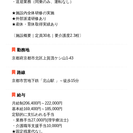
・送迎業務（同乗のみ、運転なし）
★施設内全体研修の実施
★外部派遣研修あり
★産休・育休取得実績あり
〔施設概要｜定員30名｜要介護度2.3程〕
勤務地
京都府京都市北区上賀茂ケシ山1-43
路線
京都市営地下鉄「北山駅 」～徒歩15分
給与
月給制206,400円～222,000円
基本給169,400円～185,000円
定額的に支払われる手当
・業務手当27,000円(理学療法士)
・介護職等支援手当10,000円
★固定残業代なし