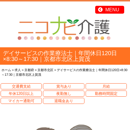
デイサービスの作業療法士｜年間休日120日
×8:30～17:30｜京都市北区上賀茂
ホーム
>
求人
>
京都府
>
京都市北区
>
デイサービスの作業療法士｜年間休日120日×8:30
～17:30｜京都市北区上賀茂
交通費支給
賞与あり
月給
年休120日以上
夜勤無し
勤務時間固定
マイカー通勤可
退職金あり