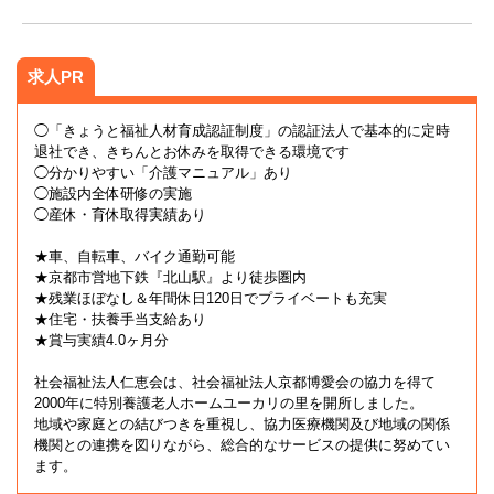
求人PR
◯「きょうと福祉人材育成認証制度」の認証法人で基本的に定時
退社でき、きちんとお休みを取得できる環境です
◯分かりやすい「介護マニュアル」あり
◯施設内全体研修の実施
◯産休・育休取得実績あり
★車、自転車、バイク通勤可能
★京都市営地下鉄『北山駅』より徒歩圏内
★残業ほぼなし＆年間休日120日でプライベートも充実
★住宅・扶養手当支給あり
★賞与実績4.0ヶ月分
社会福祉法人仁恵会は、社会福祉法人京都博愛会の協力を得て
2000年に特別養護老人ホームユーカリの里を開所しました。
地域や家庭との結びつきを重視し、協力医療機関及び地域の関係
機関との連携を図りながら、総合的なサービスの提供に努めてい
ます。