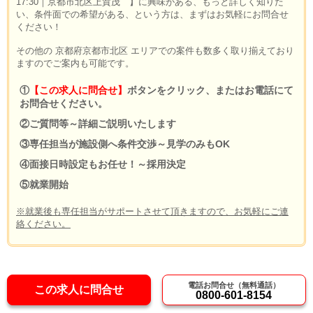
17:30｜京都市北区上賀茂 】に興味がある、もっと詳しく知りた
い、条件面での希望がある、という方は、まずはお気軽にお問合せ
ください！
その他の 京都府京都市北区 エリアでの案件も数多く取り揃えており
ますのでご案内も可能です。
①
【この求人に問合せ】
ボタンをクリック、またはお電話にて
お問合せください。
②ご質問等～詳細ご説明いたします
③専任担当が施設側へ条件交渉～見学のみもOK
④面接日時設定もお任せ！～採用決定
⑤就業開始
※就業後も専任担当がサポートさせて頂きますので、お気軽にご連
絡ください。
電話お問合せ（無料通話）
この求人に問合せ
0800-601-8154