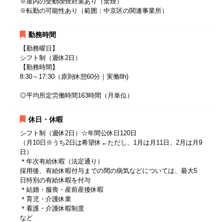
※屋内の受動喫煙対策あり（禁煙）
※転勤の可能性あり（範囲：中京区の関連事業所）
勤務時間
【勤務曜日】
シフト制（週休2日）
【勤務時間】
8:30～17:30（原則休憩60分｜実働8h)
◎平均所定労働時間163時間（月単位）
休日・休暇
シフト制（週休2日）☆年間公休日120日
（月10日※うち2日は希望休←ただし、1月は月11日、2月は月9
日）
＊年次有給休暇（法定通り）
採用後、有給休暇付与までの間の病気などについては、最大5
日特別の有給休暇を付与
＊結婚・服喪・産前産後休暇
＊育児・介護休業
＊看護・介護休暇制度
など