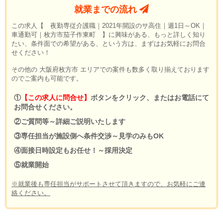
就業までの流れ
この求人【 夜勤専従介護職｜2021年開設のサ高住｜週1日～OK｜
車通勤可｜枚方市茄子作東町 】に興味がある、もっと詳しく知り
たい、条件面での希望がある、という方は、まずはお気軽にお問合
せください！
その他の 大阪府枚方市 エリアでの案件も数多く取り揃えております
のでご案内も可能です。
①
【この求人に問合せ】
ボタンをクリック、またはお電話にて
お問合せください。
②ご質問等～詳細ご説明いたします
③専任担当が施設側へ条件交渉～見学のみもOK
④面接日時設定もお任せ！～採用決定
⑤就業開始
※就業後も専任担当がサポートさせて頂きますので、お気軽にご連
絡ください。