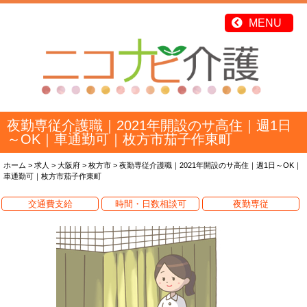
夜勤専従介護職｜2021年開設のサ高住｜週1日
～OK｜車通勤可｜枚方市茄子作東町
ホーム
>
求人
>
大阪府
>
枚方市
>
夜勤専従介護職｜2021年開設のサ高住｜週1日～OK｜
車通勤可｜枚方市茄子作東町
交通費支給
時間・日数相談可
夜勤専従