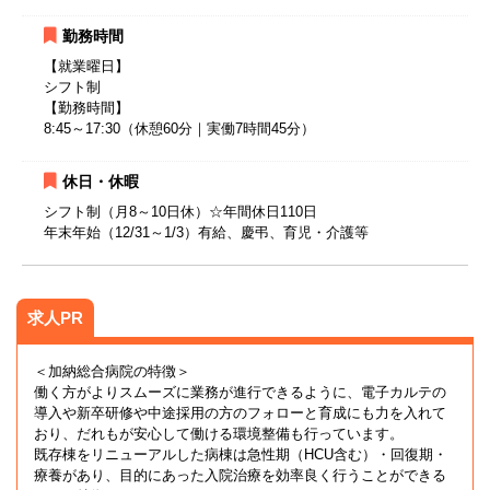
勤務時間
【就業曜日】
シフト制
【勤務時間】
8:45～17:30（休憩60分｜実働7時間45分）
休日・休暇
シフト制（月8～10日休）☆年間休日110日
年末年始（12/31～1/3）有給、慶弔、育児・介護等
求人PR
＜加納総合病院の特徴＞
働く方がよりスムーズに業務が進行できるように、電子カルテの
導入や新卒研修や中途採用の方のフォローと育成にも力を入れて
おり、だれもが安心して働ける環境整備も行っています。
既存棟をリニューアルした病棟は急性期（HCU含む）・回復期・
療養があり、目的にあった入院治療を効率良く行うことができる