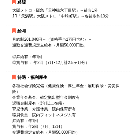
路線
大阪メトロ・阪急「天神橋六丁目駅」～徒歩1分
JR「天満駅」大阪メトロ「中崎町駅」～各徒歩約10分
給与
月給制201,040円～（資格手当1万円含む）＋
通勤交通費規定支給有（月額50,000円迄）
◎昇給有：年1回
◎賞与有： 年2回（7月･12月計2.5ヶ月分）
待遇・福利厚生
各種社会保険完備（健康保険・厚生年金・雇用保険・労災保
険）
企業年金基金、確定拠出型年金制度有
退職金制度有（3年以上在籍）
育児休業、介護休業、院内保育所有
職員食堂、院内フィットネスジム有
昇給有：年1回
賞与有：年2回（7月、12月）
交通費規定支給有（月額50,000円迄）