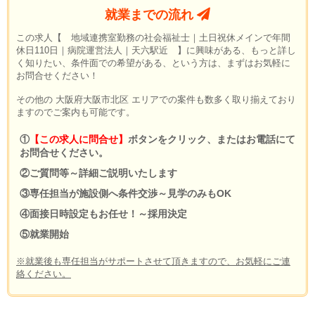
就業までの流れ
この求人【 地域連携室勤務の社会福祉士｜土日祝休メインで年間
休日110日｜病院運営法人｜天六駅近 】に興味がある、もっと詳し
く知りたい、条件面での希望がある、という方は、まずはお気軽に
お問合せください！
その他の 大阪府大阪市北区 エリアでの案件も数多く取り揃えており
ますのでご案内も可能です。
①
【この求人に問合せ】
ボタンをクリック、またはお電話にて
お問合せください。
②ご質問等～詳細ご説明いたします
③専任担当が施設側へ条件交渉～見学のみもOK
④面接日時設定もお任せ！～採用決定
⑤就業開始
※就業後も専任担当がサポートさせて頂きますので、お気軽にご連
絡ください。