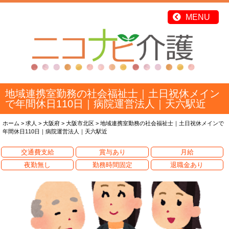
地域連携室勤務の社会福祉士｜土日祝休メイン
で年間休日110日｜病院運営法人｜天六駅近
ホーム
>
求人
>
大阪府
>
大阪市北区
>
地域連携室勤務の社会福祉士｜土日祝休メインで
年間休日110日｜病院運営法人｜天六駅近
交通費支給
賞与あり
月給
夜勤無し
勤務時間固定
退職金あり