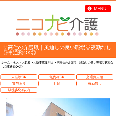
サ高住の介護職｜風通しの良い職場◎夜勤なし
◎車通勤OK◎
ホーム
>
求人
>
大阪府
>
大阪市東淀川区
>
サ高住の介護職｜風通しの良い職場◎夜勤な
し◎車通勤OK◎
未経験OK
無資格OK
交通費支給
賞与あり
月給
夜勤無し
駅徒歩5分以内