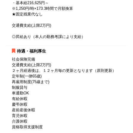
・基本給216,625円～
※1,250円/時×173.3時間で月額換算
★固定残業代なし
交通費支給(上限2万円)
◎昇給あり（本人の勤務考課により支給）
待遇・福利厚生
社会保険完備
交通費支給(上限2万円)
２ヶ月経過後は、１２ヶ月毎の更新となります（原則更新）
定年制(一律65歳)
再雇用制度(75歳まで)
制服貸与
車通勤OK
有給休暇
慶弔休暇
産前産後休暇
育児休暇
介護休暇
資格取得支援制度