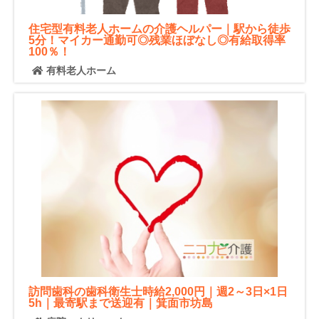
住宅型有料老人ホームの介護ヘルパー｜駅から徒歩
5分！マイカー通勤可◎残業ほぼなし◎有給取得率
100％！
有料老人ホーム
訪問歯科の歯科衛生士時給2,000円｜週2～3日×1日
5h｜最寄駅まで送迎有｜箕面市坊島