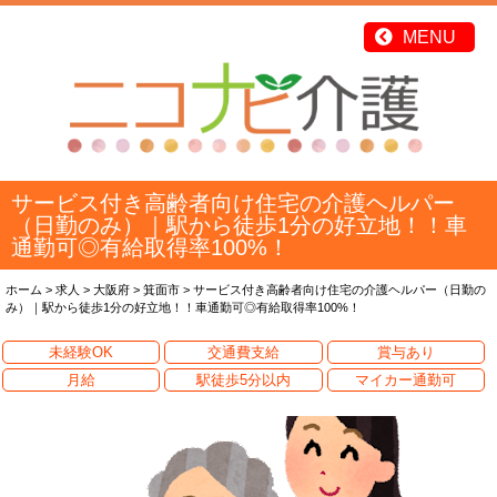
サービス付き高齢者向け住宅の介護ヘルパー
（日勤のみ）｜駅から徒歩1分の好立地！！車
通勤可◎有給取得率100%！
ホーム
>
求人
>
大阪府
>
箕面市
>
サービス付き高齢者向け住宅の介護ヘルパー（日勤の
み）｜駅から徒歩1分の好立地！！車通勤可◎有給取得率100%！
未経験OK
交通費支給
賞与あり
月給
駅徒歩5分以内
マイカー通勤可