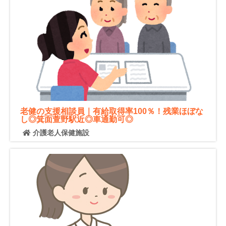
老健の支援相談員｜有給取得率100％！残業ほぼな
し◎箕面萱野駅近◎車通勤可◎
介護老人保健施設