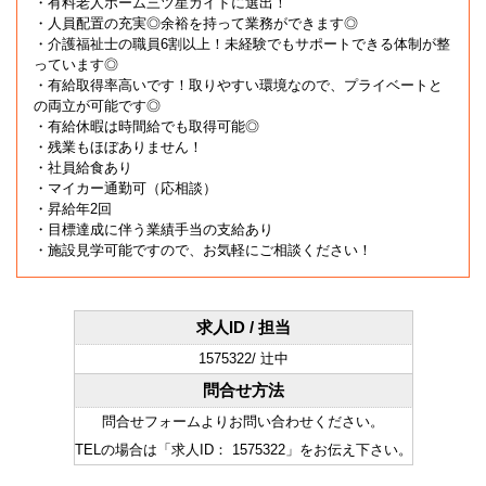
・有料老人ホーム三ツ星ガイドに選出！
・人員配置の充実◎余裕を持って業務ができます◎
・介護福祉士の職員6割以上！未経験でもサポートできる体制が整
っています◎
・有給取得率高いです！取りやすい環境なので、プライベートと
の両立が可能です◎
・有給休暇は時間給でも取得可能◎
・残業もほぼありません！
・社員給食あり
・マイカー通勤可（応相談）
・昇給年2回
・目標達成に伴う業績手当の支給あり
・施設見学可能ですので、お気軽にご相談ください！
求人ID / 担当
1575322/ 辻中
問合せ方法
問合せフォームよりお問い合わせください。
TELの場合は「求人ID： 1575322」をお伝え下さい。