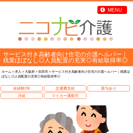
サービス付き高齢者向け住宅の介護ヘルパー｜
残業ほぼなし◎人員配置の充実◎有給取得率◎
ホーム
>
求人
>
大阪府
>
吹田市
>
サービス付き高齢者向け住宅の介護ヘルパー｜残業ほ
ぼなし◎人員配置の充実◎有給取得率◎
未経験OK
交通費支給
賞与あり
月給
マイカー通勤可