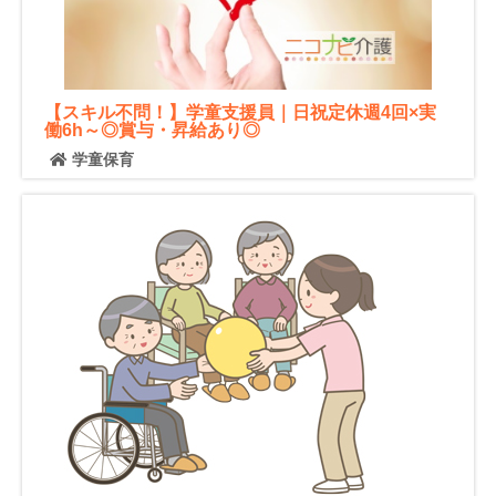
【スキル不問！】学童支援員｜日祝定休週4回×実
働6h～◎賞与・昇給あり◎
学童保育