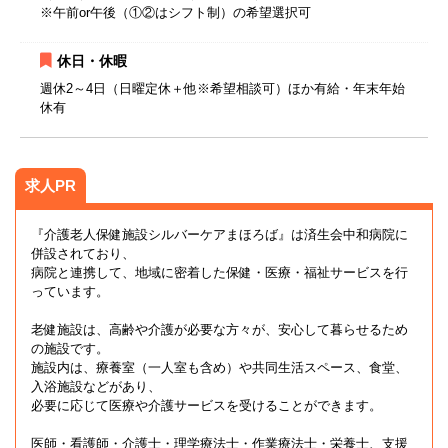
※午前or午後（①②はシフト制）の希望選択可
休日・休暇
週休2～4日（日曜定休＋他※希望相談可）ほか有給・年末年始
休有
求人PR
『介護老人保健施設シルバーケアまほろば』は済生会中和病院に
併設されており、
病院と連携して、地域に密着した保健・医療・福祉サービスを行
っています。
老健施設は、高齢や介護が必要な方々が、安心して暮らせるため
の施設です。
施設内は、療養室（一人室も含め）や共同生活スペース、食堂、
入浴施設などがあり、
必要に応じて医療や介護サービスを受けることができます。
医師・看護師・介護士・理学療法士・作業療法士・栄養士、支援