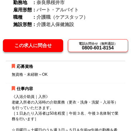
勤務地 ：
奈良県桜井市
雇用形態：
パート・アルバイト
職種 ：
介護職（ケアスタッフ）
施設形態：
介護老人保健施設
電話お問合せ（無料通話）
この求人に問合せ
0800-601-8154
応募資格
無資格・未経験～OK
仕事内容
《入浴介助員｜入所》
老健入所者の入浴時の介助業務（更衣・洗身・洗髪・入浴等）
を行っていただきます。
［１日あたり入浴者は50名程度｜午前３名、午後３名体制で業
務を行います］
☆月曜日～土曜日のうち週３日～５日＆午前or午後の勤務を希