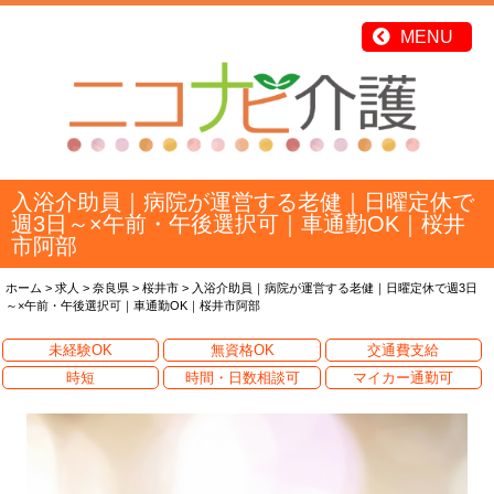
入浴介助員｜病院が運営する老健｜日曜定休で
週3日～×午前・午後選択可｜車通勤OK｜桜井
市阿部
ホーム
>
求人
>
奈良県
>
桜井市
>
入浴介助員｜病院が運営する老健｜日曜定休で週3日
～×午前・午後選択可｜車通勤OK｜桜井市阿部
未経験OK
無資格OK
交通費支給
時短
時間・日数相談可
マイカー通勤可