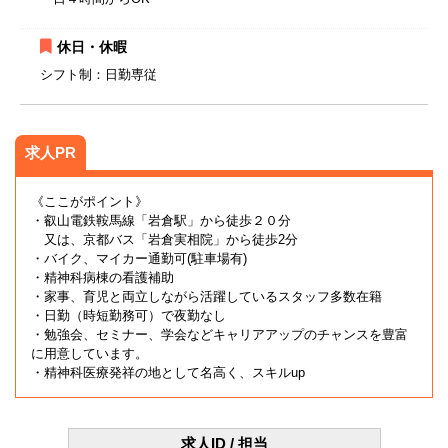
休日・休暇
シフト制：日勤専従
求人PR
《ここがポイント》
・叡山電鉄鞍馬線「岩倉駅」から徒歩２０分
又は、京都バス「岩倉実相院」から徒歩2分
・バイク、マイカー通勤可(駐車場有)
・精神科病棟の看護補助
・家事、育児と両立しながら活躍しているスタッフ多数在籍
・日勤（時短勤務可）で夜勤なし
・勉強会、セミナー、学会などキャリアアップのチャンスを豊富
に用意しています。
・精神科医療発祥の地として名高く、スキルup
求人ID / 担当