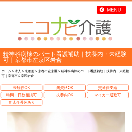
精神科病棟のパート看護補助｜扶養内・未経験
可｜京都市左京区岩倉
ホーム
>
求人
>
京都府
>
京都市左京区
>
精神科病棟のパート看護補助｜扶養内・未経験
可｜京都市左京区岩倉
未経験OK
無資格OK
交通費支給
時間・日数相談可
扶養内OK
マイカー通勤可
育児介護休あり