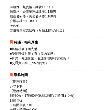
時給例：無資格未経験1,070円
無資格・介護業務経験者1,130円
初任者研修・実務者研修1,180円
介護福祉士1,280円
その他
交通費規定支給有（月額上限5万円迄）
待遇・福利厚生
■各種社会保険完備
■受動喫煙対策：有（屋内禁煙）
■育児・介護休業・看護休暇取得実績あり
■交通費支給（月5万円迄）
勤務時間
【勤務曜日】
シフト制
【勤務時間】
8時50分～17時00分(休憩1時間/７時間１０分)
日勤専従
※時間相談：可
一日４時間からOK