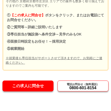
その他の 京都府京都市左京区 エリアでの案件も数多く取り揃えてお
りますのでご案内も可能です。
①
【この求人に問合せ】
ボタンをクリック、またはお電話にて
お問合せください。
②ご質問等～詳細ご説明いたします
③専任担当が施設側へ条件交渉～見学のみもOK
④面接日時設定もお任せ！～採用決定
⑤就業開始
※就業後も専任担当がサポートさせて頂きますので、お気軽にご連
絡ください。
電話お問合せ（無料通話）
この求人に問合せ
0800-601-8154