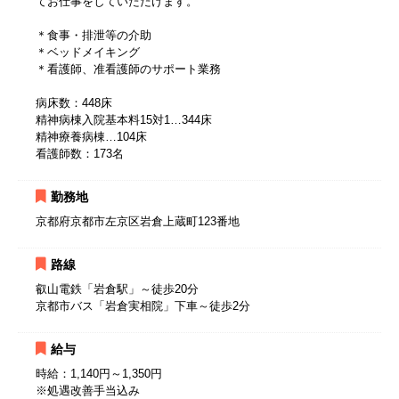
てお仕事をしていただけます。
＊食事・排泄等の介助
＊ベッドメイキング
＊看護師、准看護師のサポート業務
病床数：448床
精神病棟入院基本料15対1…344床
精神療養病棟…104床
看護師数：173名
勤務地
京都府京都市左京区岩倉上蔵町123番地
路線
叡山電鉄「岩倉駅」～徒歩20分
京都市バス「岩倉実相院」下車～徒歩2分
給与
時給：1,140円～1,350円
※処遇改善手当込み