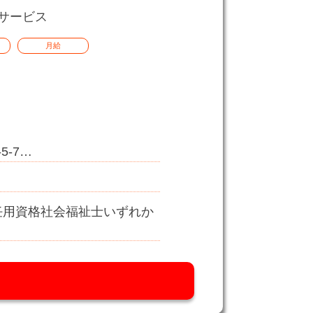
サービス
月給
-7…
任用資格社会福祉士いずれか
…