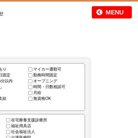
せ
あり
マイカー通勤可
日固定
勤務時間固定
5分以内
オープニング
し
時間・日数相談可
月給
支給
無資格OK
在宅療養支援診療所
福祉用具店
社会福祉法人
介護医療院