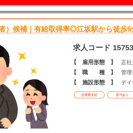
者）候補｜有給取得率◎江坂駅から徒歩5
求人コード 15753
【 雇用形態 】
正社
【 職 種 】
管理
【 施設形態 】
デイ
交通費支給
賞与あり