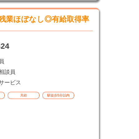
残業ほぼなし◎有給取得率
24
員
相談員
サービス
月給
駅徒歩5分以内