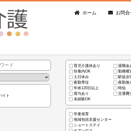
ホーム
お問合
育児介護休あり
退職金
扶養内OK
勤務曜
土日休み
駅徒歩
夜勤専従
夜勤無
年休120日以上
時短
賞与あり
交通費
バイト
未経験OK
学童保育
地域包括支援センター
ショートステイ
ケアハウス