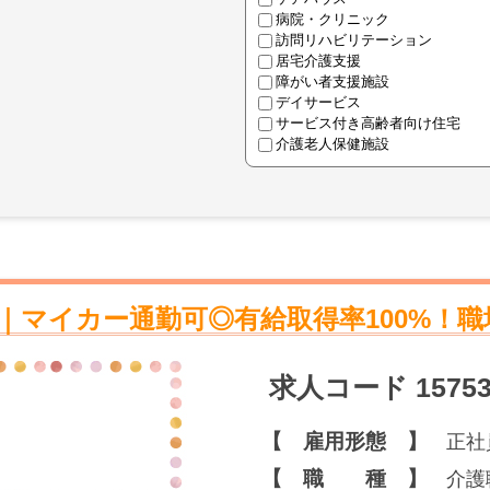
病院・クリニック
訪問リハビリテーション
居宅介護支援
障がい者支援施設
デイサービス
サービス付き高齢者向け住宅
介護老人保健施設
｜マイカー通勤可◎有給取得率100%！職
求人コード 15753
【 雇用形態 】
正社
【 職 種 】
介護