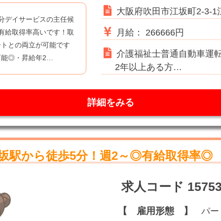
大阪府吹田市江坂町2-3-
分デイサービスの主任候
月給： 266666円
有給取得率高いです！取
ートとの両立が可能です
介護福祉士普通自動車運
能◎・昇給年2…
2年以上ある方…
詳細をみる
坂駅から徒歩5分！週2～◎有給取得率◎
求人コード 15753
【 雇用形態 】
パー