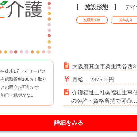
【 施設形態 】
デイ
交通費支給
賞与あり
大阪府箕面市粟生間谷西3-5
ら徒歩1分デイサービス
月給： 237500円
有給取得率100％！取り
トとの両立が可能です
介護福祉士社会福祉主事
可能◎・穏やかな…
の免許・資格所持で可◎
詳細をみる