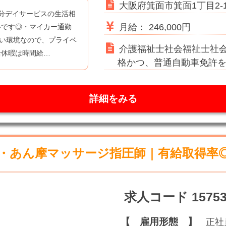
大阪府箕面市箕面1丁目2-
分デイサービスの生活相
月給： 246,000円
いです◎・マイカー通勤
すい環境なので、プライベ
介護福祉士社会福祉士社
給休暇は時間給…
格かつ、普通自動車免許
詳細をみる
・あん摩マッサージ指圧師｜有給取得率◎
求人コード 15753
【 雇用形態 】
正社