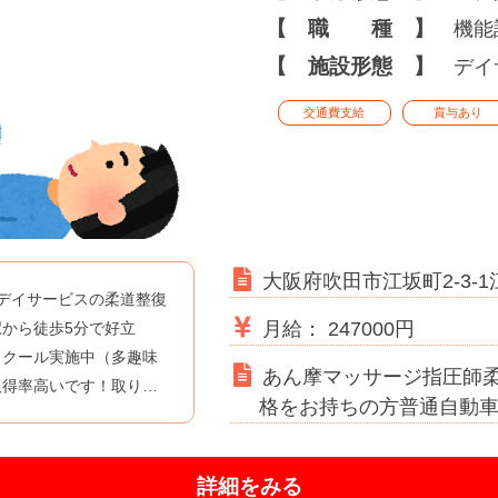
【 職 種 】
機能
【 施設形態 】
デイ
交通費支給
賞与あり
大阪府吹田市江坂町2-3-
デイサービスの柔道整復
月給： 247000円
から徒歩5分で好立
スクール実施中（多趣味
あん摩マッサージ指圧師
取得率高いです！取り…
格をお持ちの方普通自動車
詳細をみる