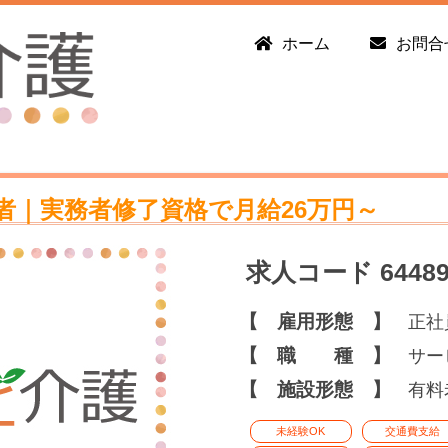
ホーム
お問合
者｜実務者修了資格で月給26万円～
求人コード 6448
【 雇用形態 】
正社
【 職 種 】
サー
【 施設形態 】
有料
未経験OK
交通費支給