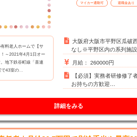
マイカー通勤可
退職金あり
大阪府大阪市平野区瓜破西2
の有料老人ホームで【サ
なし※平野区内の系列施
～2021年4月1日オー
す。地下鉄谷町線「喜連
月給： 260000円
で43室の…
【必須】実務者研修修了
お持ちの方歓迎…
詳細をみる