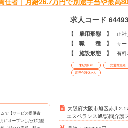
任者｜月給26.7万円で別途手当や最高8
求人コード 6449
【 雇用形態 】
正社
【 職 種 】
サー
【 施設形態 】
有料
未経験OK
交通費支給
育児介護休あり
大阪府大阪市旭区赤川2-1
ームで【サービス提供責
エスペランス旭/訪問介護
5月にオープンした住宅型