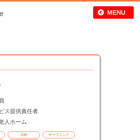
せ
9
員
ビス提供責任者
老人ホーム
月給
オープニング