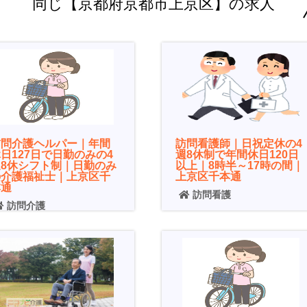
同じ【京都府京都市上京区】の求人
訪問介護ヘルパー｜年間
訪問看護師｜日祝定休の4
日127日で日勤のみの4
週8休制で年間休日120日
週8休シフト制｜日勤のみ
以上｜8時半～17時の間｜
の介護福祉士｜上京区千
上京区千本通
本通
訪問看護
訪問介護