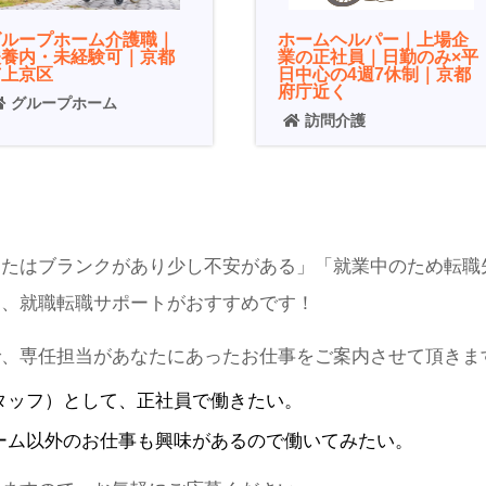
グループホーム介護職｜
ホームヘルパー｜上場企
扶養内・未経験可｜京都
業の正社員｜日勤のみ×平
市上京区
日中心の4週7休制｜京都
府庁近く
グループホーム
訪問介護
またはブランクがあり少し不安がある」「就業中のため転職
は、就職転職サポートがおすすめです！
で、専任担当があなたにあったお仕事をご案内させて頂きま
タッフ）
として、
正社員
で働きたい。
ーム
以外のお仕事も興味があるので働いてみたい。