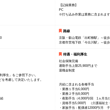
【記録業務】
PC
※打ち込み作業は業務に含まれます
路線
0
京阪・叡山電鉄「出町柳駅」～徒歩
京都市営地下鉄「今出川駅」～徒歩
待遇・福利厚生
社会保険完備
通勤手当上限25,900円まで
退職金制度
福利厚生」をご参照下さい。
どを考慮して決定いたします。
月給に含まれる各種手当
・業務１手当6,000円
・業務２手当8,000円
支給
・夜勤手当（4,000円/回 1ヵ月当
・資格手当5,000円 （介護福祉
・家族手当：配偶者12000円/月 子5