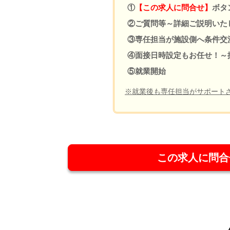
①
【この求人に問合せ】
ボタ
②ご質問等～詳細ご説明いた
③専任担当が施設側へ条件交
④面接日時設定もお任せ！～
⑤就業開始
※就業後も専任担当がサポート
この求人に問合