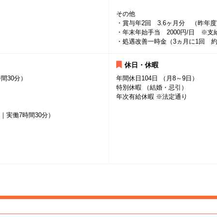
その他
・賞与年2回 3.6ヶ月分 （昨年
・年末年始手当 2000円/日 ※支給対
・処遇改善一時金（3ヵ月に1回 
休日・休暇
間30分）
年間休日104日 （月8～9日）
特別休暇 （結婚・忌引）
年次有給休暇 ※法定通り
0分｜実働7時間30分）