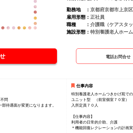
勤務地 ：
京都府京都市上京区
雇用形態：
正社員
職種 ：
介護職（ケアスタッ
施設形態：
特別養護老人ホーム
せ
電話お問合せ
仕事内容
特別養護老人ホームつきかげ苑での
格不問
ユニット型 （前室個室７０室）
一部待遇面が変更になりまます。
入所定員７０人
【仕事内容】
利用者の日常的介助、介護
＊機能回復レクレーションの計画