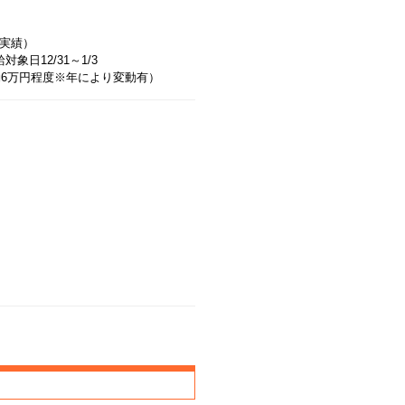
度実績）
象日12/31～1/3
約6万円程度※年により変動有）