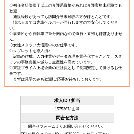
◇初任者研修修了以上の介護系資格があれば介護実務未経験でも
歓迎
施設経験があっても訪問介護未経験の方がほとんどです。
慣れるまでは先輩ヘルパーが同行しますので安心してくださ
い。
◇事業所から自転車で15分圏内なので直行・直帰もほぼありませ
ん。
◇女性スタッフ大活躍中のお仕事です。
◇タブレットを導入済♪
記録の作成、入力作業やデータ管理を電子化することで、スタ
ッフの事務負担を減らし生産性を高めています。
◇東証プライム上場企業の正社員として長期安定して働けるお仕
事です。
まずは見学のみも歓迎!ご応募お待ちしております。
求人ID / 担当
1575367/ 山澤
問合せ方法
問合せフォームよりお問い合わせください。