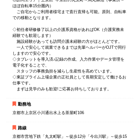
ほぼ自転車15分圏内）
ご自宅からご利用者様宅まで直行直帰も可能。原則、自転車
での移動となります。
◇初任者研修修了以上の介護系資格があればOK（介護実務未
経験でも歓迎します）
施設経験があっても訪問介護未経験の方がほとんどです。
一人で安心して就業できるまでは先輩ヘルパーがOJTで同行
しますので安心です。
◇タブレットを導入済♪記録の作成、入力作業やデータ管理を
電子化することで、
スタッフの事務負担を減らし生産性を高めています。
◇東証プライム上場企業の正社員として長期安定して働けるお
仕事です。
まずは見学のみも歓迎!ご応募お待ちしております。
勤務地
京都市上京区小川通出水上る茶屋町106
路線
京都市営地下鉄「丸太町駅」～徒歩12分「今出川駅」～徒歩15