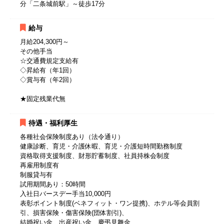
分「二条城前駅」～徒歩17分
給与
月給204,300円～
その他手当
☆交通費規定支給有
◇昇給有（年1回）
◇賞与有（年2回）
★固定残業代無
待遇・福利厚生
各種社会保険制度あり（法令通り）
健康診断、育児・介護休暇、育児・介護短時間勤務制度
資格取得支援制度、財形貯蓄制度、社員持株会制度
再雇用制度有
制服貸与有
試用期間あり：50時間
入社日バースデー手当10,000円
表彰ポイント制度(ベネフィット・ワン提携)、ホテル等会員割
引、損害保険・傷害保険(団体割引)、
結婚祝い金、出産祝い金、慶弔見舞金