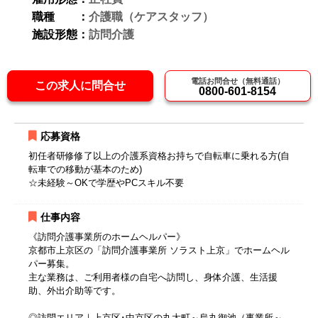
職種 ：
介護職（ケアスタッフ）
施設形態：
訪問介護
電話お問合せ（無料通話）
この求人に問合せ
0800-601-8154
応募資格
初任者研修修了以上の介護系資格お持ちで自転車に乗れる方(自
転車での移動が基本のため)
☆未経験～OKで学歴やPCスキル不要
仕事内容
《訪問介護事業所のホームヘルパー》
京都市上京区の「訪問介護事業所 ソラスト上京」でホームヘル
パー募集。
主な業務は、ご利用者様の自宅へ訪問し、身体介護、生活援
助、外出介助等です。
◎訪問エリア｜上京区･中京区の丸太町～烏丸御池（事業所～