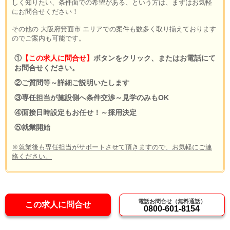
しく知りたい、条件面での希望がある、という方は、まずはお気軽
にお問合せください！
その他の 大阪府箕面市 エリアでの案件も数多く取り揃えております
のでご案内も可能です。
①
【この求人に問合せ】
ボタンをクリック、またはお電話にて
お問合せください。
②ご質問等～詳細ご説明いたします
③専任担当が施設側へ条件交渉～見学のみもOK
④面接日時設定もお任せ！～採用決定
⑤就業開始
※就業後も専任担当がサポートさせて頂きますので、お気軽にご連
絡ください。
電話お問合せ（無料通話）
この求人に問合せ
0800-601-8154