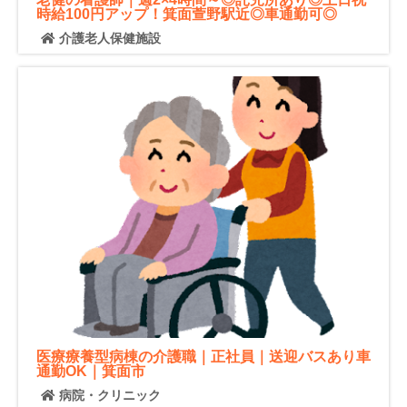
時給100円アップ！箕面萱野駅近◎車通勤可◎
介護老人保健施設
医療療養型病棟の介護職｜正社員｜送迎バスあり車
通勤OK｜箕面市
病院・クリニック