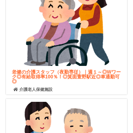
老健の介護スタッフ（夜勤専従）｜週１～◎Wワー
ク◎有給取得率100％！◎箕面萱野駅近◎車通勤可
◎
介護老人保健施設