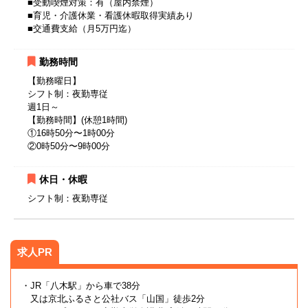
■受動喫煙対策：有（屋内禁煙）
■育児・介護休業・看護休暇取得実績あり
■交通費支給（月5万円迄）
勤務時間
【勤務曜日】
シフト制：夜勤専従
週1日～
【勤務時間】(休憩1時間)
①16時50分〜1時00分
②0時50分〜9時00分
休日・休暇
シフト制：夜勤専従
求人PR
・JR「八木駅」から車で38分
又は京北ふるさと公社バス「山国」徒歩2分