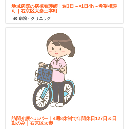
地域病院の病棟看護師｜週3日～×1日4h～希望相談
可｜右京区太秦土本町
病院・クリニック
訪問介護ヘルパー｜4週8休制で年間休日127日＆日
勤のみ｜右京区太秦