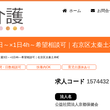
ホーム
お問合
日～×1日4h～希望相談可｜右京区太秦土
週3日～×1日4h～希望相談可｜右京区太秦土本町
間・日数相談可
扶養内OK
育児介護休あり
求人コード
1574432
法人名
公益社団法人京都保健会