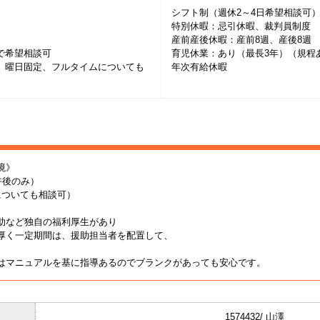
シフト制（週休2～4日希望相談可
特別休暇：忌引休暇、裁判員制度
産前産後休暇：産前8週、産後8週
以上で希望相談可
育児休業：あり（最長3年）（規程
、曜日固定、フルタイムについても
年次有給休暇
境》
午後のみ）
についても相談可）
助など独自の福利厚生があり
厚く一定期間は、援助担当者を配置して、
はマニュアルを基に指導あるのでブランクがあっても安心です。
1574432/ 山澤