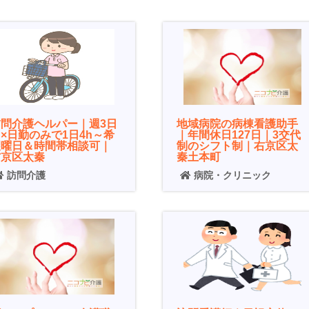
訪問介護ヘルパー｜週3日
地域病院の病棟看護助手
×日勤のみで1日4h～希
｜年間休日127日｜3交代
望曜日＆時間帯相談可｜
制のシフト制｜右京区太
右京区太秦
秦土本町
訪問介護
病院・クリニック