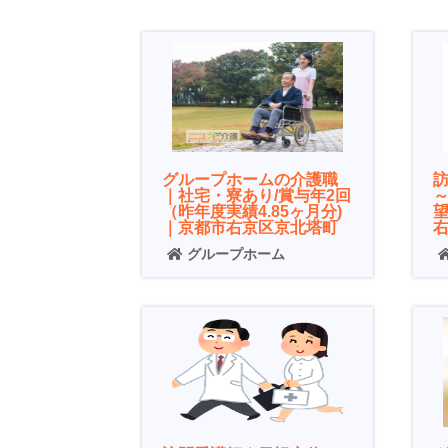
グループホームの介護職
｜社宅・寮あり/賞与年2回
～
（昨年度実績4.85ヶ月分)
｜京都市右京区京北塔町
グループホーム