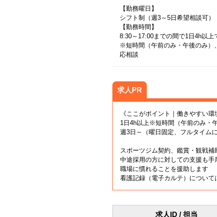
【勤務曜日】
シフト制（週3～5日希望相談可）
【勤務時間】
8:30～17:00までの間で1日4h
※短時間（午前のみ・午後のみ）
応相談
求人PR
《ここがポイント｜働きやすい環
1日4h以上※短時間（午前のみ・
週3日～（曜日固定、フルタイム
スポーツジム契約、鑑賞・観戦補
中途採用の方に対しての支援も手
職場に慣れることを援助します
看護記録（電子カルテ）について
求人ID / 担当