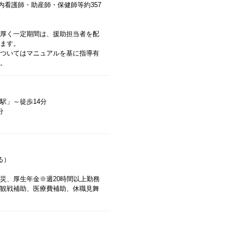
（内看護師・助産師・保健師等約357
厚く一定期間は、援助担当者を配
ます。
ついてはマニュアルを基に指導有
。
駅」～徒歩14分
分
る）
災、厚生年金※週20時間以上勤務
観戦補助、医療費補助、休職見舞