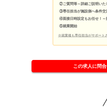
②ご質問等～詳細ご説明いた
③専任担当が施設側へ条件交
④面接日時設定もお任せ！～
⑤就業開始
※就業後も専任担当がサポート
この求人に問合