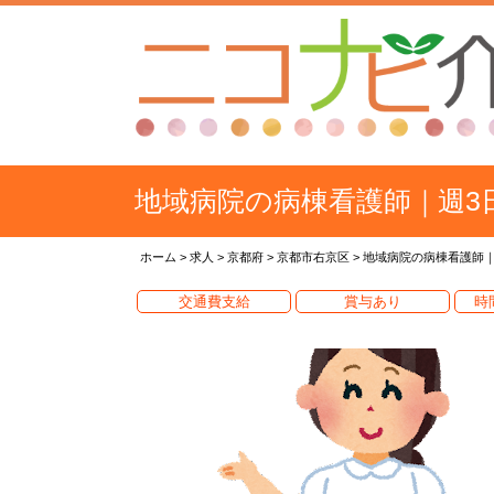
地域病院の病棟看護師｜週3
ホーム
>
求人
>
京都府
>
京都市右京区
>
地域病院の病棟看護師｜
交通費支給
賞与あり
時