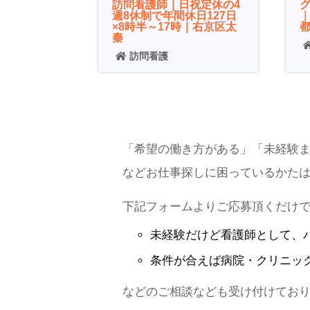
訪問看護師｜日祝定休の4
週8休制で年間休日127日
×8時半～17時｜右京区太
秦
訪問看護
「希望の働き方がある」「未経験
などお仕事探しに困っているかた
下記フォームよりご応募頂くだけ
未経験だけど
看護師
として、
条件が合えば
病院・クリニッ
などのご相談なども受け付けてお