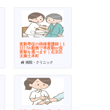
夜勤専従の病棟看護師｜1
日7.5h勤務で凖夜勤or深
夜勤を選べます｜右京区
太秦土本町
病院・クリニック