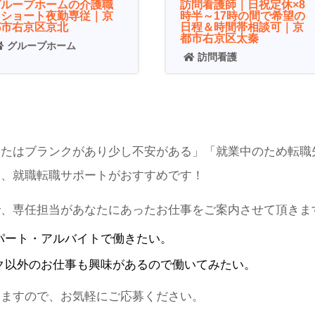
グループホームの介護職
訪問看護師｜日祝定休×8
｜ショート夜勤専従｜京
時半～17時の間で希望の
都市右京区京北
日程＆時間帯相談可｜京
都市右京区太秦
グループホーム
訪問看護
またはブランクがあり少し不安がある」「就業中のため転職
は、就職転職サポートがおすすめです！
で、専任担当があなたにあったお仕事をご案内させて頂きま
パート・アルバイト
で働きたい。
ク
以外のお仕事も興味があるので働いてみたい。
りますので、お気軽にご応募ください。