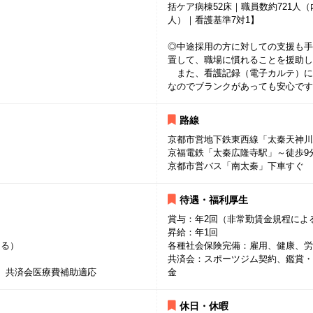
括ケア病棟52床｜職員数約721人
人）｜看護基準7対1】
◎中途採用の方に対しての支援も手
置して、職場に慣れることを援助し
また、看護記録（電子カルテ）に
なのでブランクがあっても安心です
路線
京都市営地下鉄東西線「太秦天神川
京福電鉄「太秦広隆寺駅」～徒歩9
京都市営バス「南太秦」下車すぐ
待遇・福利厚生
賞与：年2回（非常勤賃金規程によ
昇給：年1回
よる）
各種社会保険完備：雇用、健康、労
共済会：スポーツジム契約、鑑賞・
。共済会医療費補助適応
金
休日・休暇