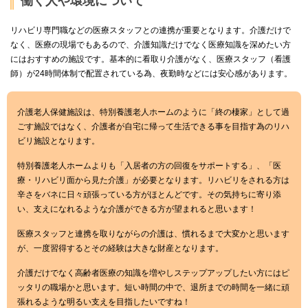
働く人や環境について
リハビリ専門職などの医療スタッフとの連携が重要となります。介護だけで
なく、医療の現場でもあるので、介護知識だけでなく医療知識を深めたい方
にはおすすめの施設です。基本的に看取り介護がなく、医療スタッフ（看護
師）が24時間体制で配置されている為、夜勤時などには安心感があります。
介護老人保健施設は、特別養護老人ホームのように「終の棲家」として過
ごす施設ではなく、介護者が自宅に帰って生活できる事を目指す為のリハ
ビリ施設となります。
特別養護老人ホームよりも「入居者の方の回復をサポートする」、「医
療・リハビリ面から見た介護」が必要となります。リハビリをされる方は
辛さをバネに日々頑張っている方がほとんどです。その気持ちに寄り添
い、支えになれるような介護ができる方が望まれると思います！
医療スタッフと連携を取りながらの介護は、慣れるまで大変かと思います
が、一度習得するとその経験は大きな財産となります。
介護だけでなく高齢者医療の知識を増やしステップアップしたい方にはピ
ッタリの職場かと思います。短い時間の中で、退所までの時間を一緒に頑
張れるような明るい支えを目指したいですね！