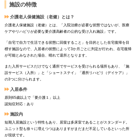
施設の特徴
介護老人保健施設（老健）とは？
介護老人保健施設（老健）とは、「入院治療が必要な状態ではないが、医療
ケアやリハビリが必要な要介護高齢者の公的な受け入れ施設」です。
「自宅で自力で生活できる状態に回復すること」を目的とした在宅復帰を目
標す施設なので、入居者の状態によって3か月ごとに判定が行われ、在宅復帰
が可能とみなされた場合、晴れて退所となります。
また入所サービスだけでなく通所でサービスを受けられる場所もあり、「施
設サービス（入所）」と「ショートステイ」「通所リハビリ（デイケア）」
の3つに分けられます。
入居条件
原則65歳以上で「要介護１」以上
認知症対応：あり
施設内
短期入居施設という特性もあり、居室は多床室であることがスタンダード。
ユニット型も徐々に増えつつはありますがまだまだ不足しているといった所
が現状です。